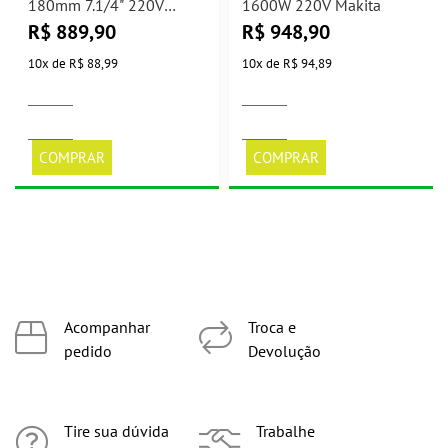
180mm 7.1/4" 220V
1600W 220V Makita
Makita
R$
889,90
R$
948,90
10
x
de
R$ 88,99
10
x
de
R$ 94,89
COMPRAR
COMPRAR
Acompanhar
Troca e
pedido
Devolução
Tire sua dúvida
Trabalhe