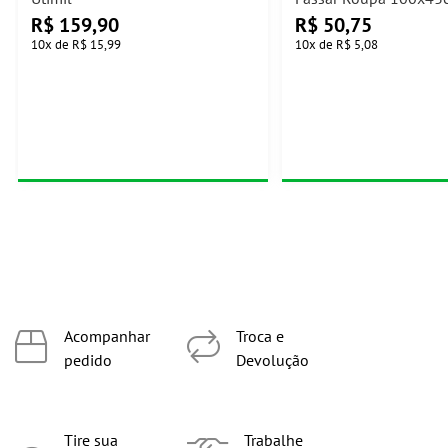
R$
159,90
R$
50,75
10
x
de
R$ 15,99
10
x
de
R$ 5,08
Acompanhar
Troca e
pedido
Devolução
Tire sua
Trabalhe