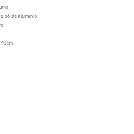
lana
e pó de alumínio
ro
e 91cm