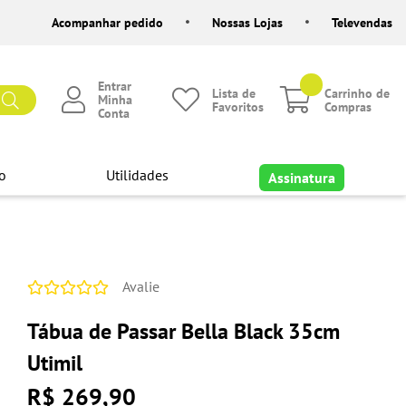
Acompanhar pedido
Nossas Lojas
Televendas
Entrar
Lista de
Carrinho de
Minha
Favoritos
Compras
Conta
o
Utilidades
Assinatura
Avalie
Tábua de Passar Bella Black 35cm
Utimil
R$ 269,90