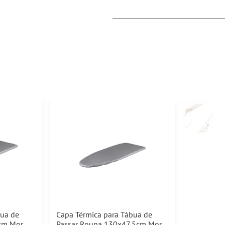
bua de
Capa Térmica para Tábua de
cm Mor
Passar Roupa 130x47,5cm Mor