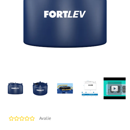
Avalie