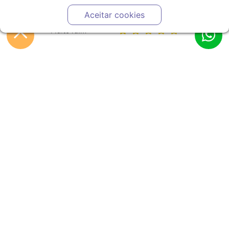
Ruim
Aceitar cookies
Muito ruim
AVALIE O
PRODUTO:
Preencha seus dados, avalie e clique no botão Avaliar Produto.