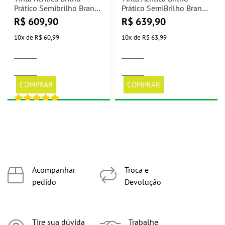
Prático Semibrilho Branco
Prático SemiBrilho Branco
Neve 18L Glasu
Neve 20L Glasu
R$
609,90
R$
639,90
10
x
de
R$ 60,99
10
x
de
R$ 63,99
COMPRAR
COMPRAR
Acompanhar
Troca e
pedido
Devolução
Tire sua dúvida
Trabalhe