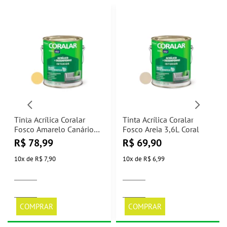
Tinta Acrílica Coralar
Tinta Acrílica Coralar
Fosco Amarelo Canário
Fosco Areia 3,6L Coral
3,6L Coral
R$
78,99
R$
69,90
10
x
de
R$ 7,90
10
x
de
R$ 6,99
COMPRAR
COMPRAR