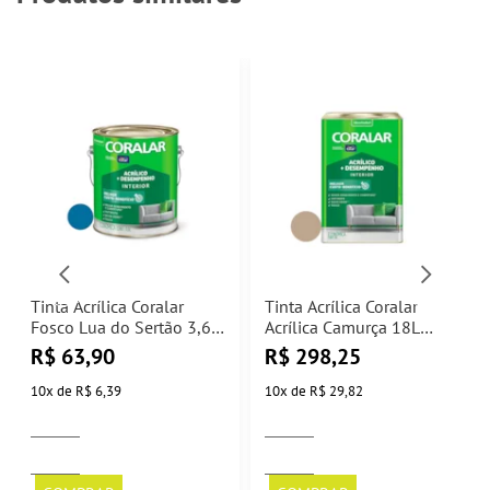
Tinta Acrílica Coralar
Tinta Acrílica Coralar
Fosco Lua do Sertão 3,6L
Acrílica Camurça 18L
Coral
Coral
R$
63,90
R$
298,25
10
x
de
R$ 6,39
10
x
de
R$ 29,82