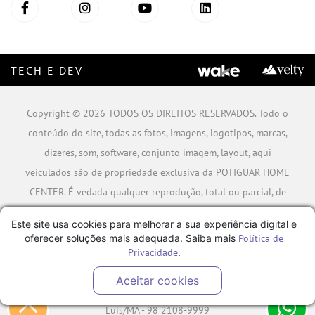
TECH E DEV
Copyright © 2026 TODOS OS DIREITOS RESERVADOS. Todo o
conteúdo do site, todas as fotos, imagens, logotipos, marcas,
dizeres, som, software, conjunto imagem, layout, aqui
veiculados são de propriedade exclusiva da POTIGUAR HOME
CENTER. É vedada qualquer reprodução, total ou parcial, de
qualquer elemento de identidade, sem expressa autorização.
Este site usa cookies para melhorar a sua experiência digital e
A violação de qualquer direito mencionado implicará na
oferecer soluções mais adequada. Saiba mais
Política de
responsabilização cível e criminal nos termos da Lei.
Privacidade
.
POTIGUAR MATERIAIS DE CONSTRUÇÃO SA - CNPJ:
Aceitar cookies
06.778.591/0001-09 - Rua Caminho da Boiada Nº 354, São
Luís/MA - 98 2108-9999