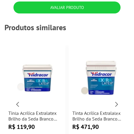
AVALIAR PRODUTO
Produtos similares
Tinta Acrílica Extralatex
Tinta Acrílica Extralatex
Brilho da Seda Branco
Brilho da Seda Branco
Neve 3,6L Hidracor
Gelo 15L Hidracor
R$
119,90
R$
471,90