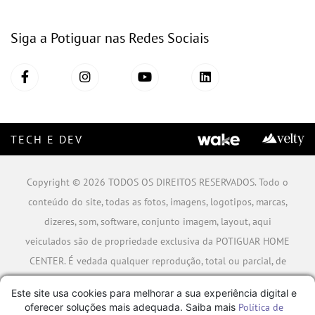
Siga a Potiguar nas Redes Sociais
TECH E DEV
Copyright © 2026 TODOS OS DIREITOS RESERVADOS. Todo o
conteúdo do site, todas as fotos, imagens, logotipos, marcas,
dizeres, som, software, conjunto imagem, layout, aqui
veiculados são de propriedade exclusiva da POTIGUAR HOME
CENTER. É vedada qualquer reprodução, total ou parcial, de
qualquer elemento de identidade, sem expressa autorização.
Este site usa cookies para melhorar a sua experiência digital e
A violação de qualquer direito mencionado implicará na
oferecer soluções mais adequada. Saiba mais
Política de