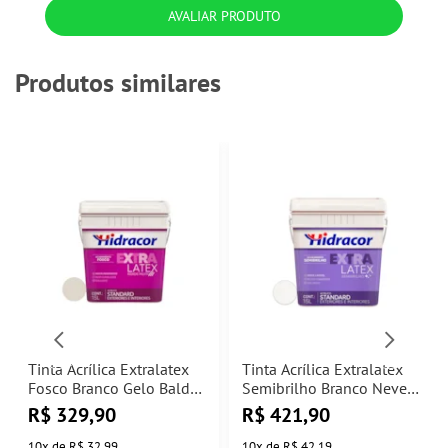
AVALIAR PRODUTO
Produtos similares
Tinta Acrílica Extralatex
Tinta Acrílica Extralatex
Fosco Branco Gelo Balde
Semibrilho Branco Neve
15 Litros Hidracor
Balde 15L Hidracor
R$
329,90
R$
421,90
10
x
de
R$ 32,99
10
x
de
R$ 42,19