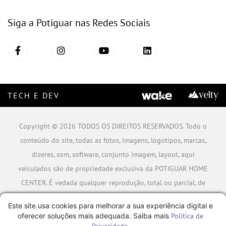
Siga a Potiguar nas Redes Sociais
TECH E DEV
Copyright © 2026 TODOS OS DIREITOS RESERVADOS. Todo o
conteúdo do site, todas as fotos, imagens, logotipos, marcas,
dizeres, som, software, conjunto imagem, layout, aqui
veiculados são de propriedade exclusiva da POTIGUAR HOME
CENTER. É vedada qualquer reprodução, total ou parcial, de
qualquer elemento de identidade, sem expressa autorização.
Este site usa cookies para melhorar a sua experiência digital e
A violação de qualquer direito mencionado implicará na
oferecer soluções mais adequada. Saiba mais
Política de
responsabilização cível e criminal nos termos da Lei.
Privacidade
.