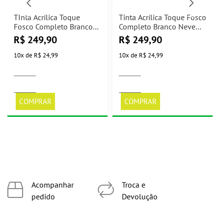
TInta Acrílica Toque
Tinta Acrílica Toque Fosco
Fosco Completo Branco
Completo Branco Neve
Neve Novo 3,6L Suvinil
3,6L Suvinil
R$
249,90
R$
249,90
10
x
de
R$ 24,99
10
x
de
R$ 24,99
COMPRAR
COMPRAR
Acompanhar
Troca e
pedido
Devolução