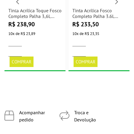
Tinta Acrílica Toque Fosco
Tinta Acrílica Fosco
Completo Palha 3,6L
Completo Palha 3.6L
Suvinil
Suvinil
R$
238,90
R$
233,50
10
x
de
R$ 23,89
10
x
de
R$ 23,35
COMPRAR
COMPRAR
Acompanhar
Troca e
pedido
Devolução