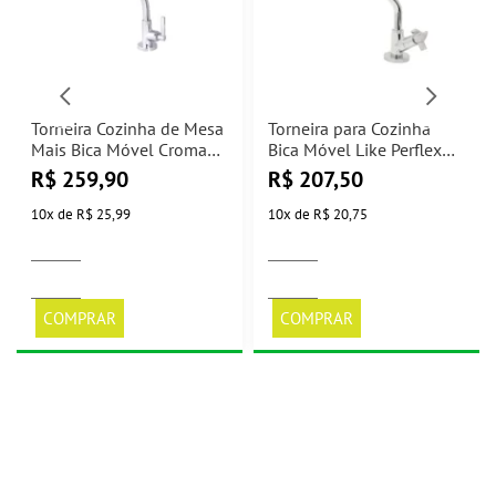
Torneira Cozinha de Mesa
Torneira para Cozinha
Mais Bica Móvel Cromado
Bica Móvel Like Perflex
Perflex
1167 C29
R$
259,90
R$
207,50
10
x
de
R$ 25,99
10
x
de
R$ 20,75
COMPRAR
COMPRAR