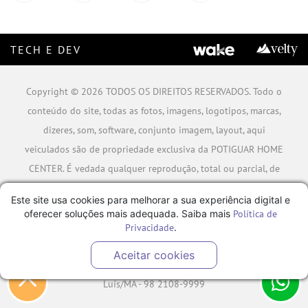
TECH E DEV
Copyright © 2026 TODOS OS DIREITOS RESERVADOS. Todo o
conteúdo do site, todas as fotos, imagens, logotipos, marcas,
dizeres, som, software, conjunto imagem, layout, aqui
veiculados são de propriedade exclusiva da POTIGUAR HOME
CENTER. É vedada qualquer reprodução, total ou parcial, de
qualquer elemento de identidade, sem expressa autorização.
Este site usa cookies para melhorar a sua experiência digital e
A violação de qualquer direito mencionado implicará na
oferecer soluções mais adequada. Saiba mais
Política de
responsabilização cível e criminal nos termos da Lei.
Privacidade
.
POTIGUAR MATERIAIS DE CONSTRUÇÃO SA - CNPJ:
Aceitar cookies
06.778.591/0001-09 - Rua Caminho da Boiada Nº 354, São
Luís/MA - 98 2108-9999