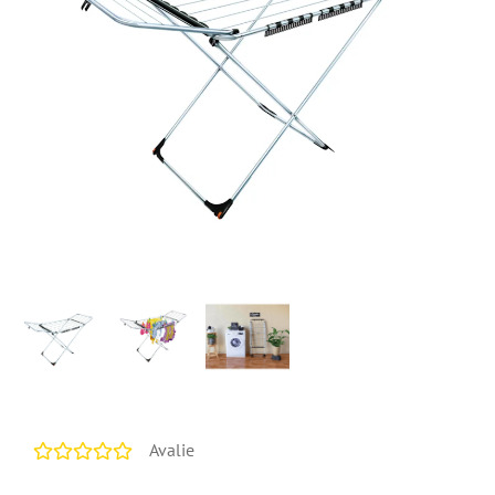
Avalie