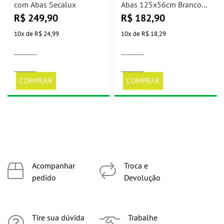
com Abas Secalux
Abas 125x56cm Branco
Secalux
R$
249,90
R$
182,90
10
x
de
R$ 24,99
10
x
de
R$ 18,29
COMPRAR
COMPRAR
Acompanhar
Troca e
pedido
Devolução
Tire sua dúvida
Trabalhe