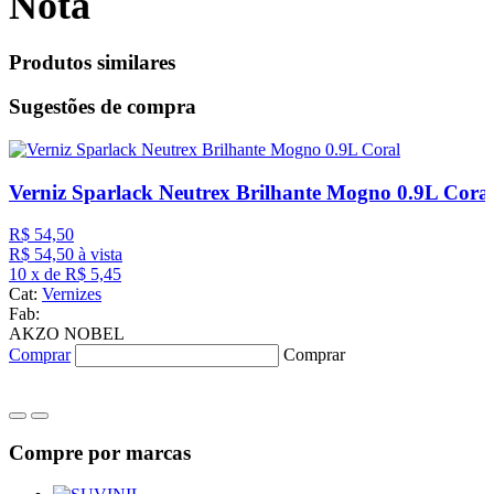
Nota
Produtos similares
Sugestões de compra
Verniz Sparlack Neutrex Brilhante Mogno 0.9L Cora
R$ 54,50
R$
54,50
à vista
10
x
de
R$ 5,45
Cat:
Vernizes
Fab:
AKZO NOBEL
Comprar
Comprar
Compre por marcas