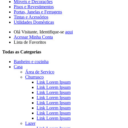
Móveis e Decorações
Pisos e Revestimentos
Portas, Janelas e Ferragens
Tintas e Acessórios
Utilidades Domésticas
Olá
Visitante
, Identifique-se
aqui
Acessar Minha Conta
Lista de Favoritos
Todas as Categorias
Banheiro e cozinha
Casa
Área de Serviço
Churrasco
Link Lorem Ipsum
Link Lorem Ipsum
Link Lorem Ipsum
Link Lorem Ipsum
Link Lorem Ipsum
Link Lorem Ipsum
Link Lorem Ipsum
Link Lorem Ipsum
Lazer