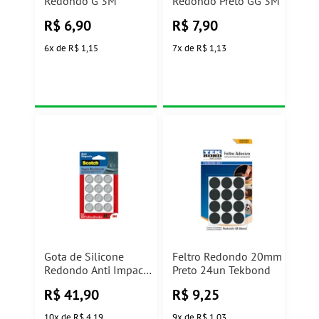
Redondo G 3M
Redondo Preto GG 3M
R$
6,90
R$
7,90
6
x
de
R$ 1,15
7
x
de
R$ 1,13
Gota de Silicone
Feltro Redondo 20mm
Redondo Anti Impacto
Preto 24un Tekbond
Redondo GG Scotch
R$
41,90
R$
9,25
3M
10
x
de
R$ 4,19
9
x
de
R$ 1,03