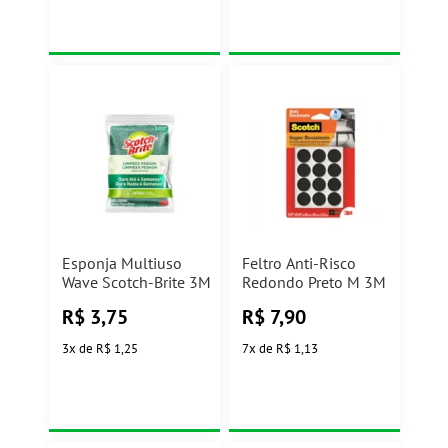
Esponja Multiuso
Feltro Anti-Risco
Wave Scotch-Brite 3M
Redondo Preto M 3M
R$
3,75
R$
7,90
3
x
de
R$ 1,25
7
x
de
R$ 1,13