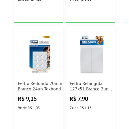
Feltro Redondo 20mm
Feltro Retangular
Branco 24un Tekbond
127x51 Branco 2un
Tekbon
R$
9,25
R$
7,90
9
x
de
R$ 1,03
7
x
de
R$ 1,13