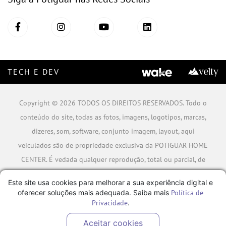
TECH E DEV
Copyright © 2026 TODOS OS DIREITOS RESERVADOS. Todo o
conteúdo do site, todas as fotos, imagens, logotipos, marcas,
dizeres, som, software, conjunto imagem, layout, aqui
veiculados são de propriedade exclusiva da POTIGUAR HOME
CENTER. É vedada qualquer reprodução, total ou parcial, de
qualquer elemento de identidade, sem expressa autorização.
Este site usa cookies para melhorar a sua experiência digital e
A violação de qualquer direito mencionado implicará na
oferecer soluções mais adequada. Saiba mais
Política de
responsabilização cível e criminal nos termos da Lei.
Privacidade
.
POTIGUAR MATERIAIS DE CONSTRUÇÃO SA - CNPJ:
Aceitar cookies