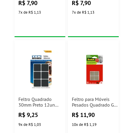
R$
7,90
R$
7,90
7
x
de
R$ 1,13
7
x
de
R$ 1,13
Feltro Quadrado
Feltro para Móveis
30mm Preto 12un
Pesados Quadrado G
Tekbond
3M
R$
9,25
R$
11,90
9
x
de
R$ 1,03
10
x
de
R$ 1,19