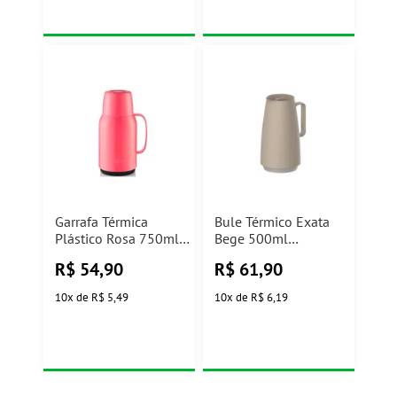
Garrafa Térmica
Bule Térmico Exata
Plástico Rosa 750ml
Bege 500ml
Sanremo
Tramontina
R$
54,90
R$
61,90
10
x
de
R$ 5,49
10
x
de
R$ 6,19