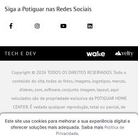
Siga a Potiguar nas Redes Sociais
TECH E DEV
Copyright © 2026 TODOS OS DIREITOS RESERVADOS. Todo o
conteúdo do site, todas as fotos, imagens, logotipos, marcas,
dizeres, som, software, conjunto imagem, layout, aqui
veiculados são de propriedade exclusiva da POTIGUAR HOME
CENTER. É vedada qualquer reprodução, total ou parcial, de
qualquer elemento de identidade, sem expressa autorização.
Este site usa cookies para melhorar a sua experiência digital e
A violação de qualquer direito mencionado implicará na
oferecer soluções mais adequada. Saiba mais
Política de
responsabilização cível e criminal nos termos da Lei.
Privacidade
.