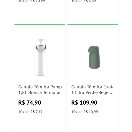
10
x
de
R$ 10,99
10
x
de
R$ 6,69
Garrafa Térmica Pump
Garrafa Térmica Exata
1,8L Branca Termolar
1 Litro Verde/Bege
Tramontina
R$
74,90
R$
109,90
10
x
de
R$ 7,49
10
x
de
R$ 10,99