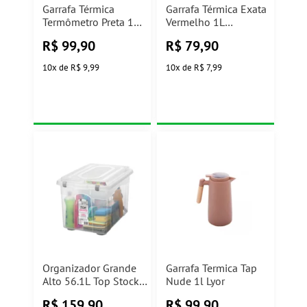
Garrafa Térmica
Garrafa Térmica Exata
Termômetro Preta 1
Vermelho 1L
Litro Lyor
Tramontina
R$
99,90
R$
79,90
10
x
de
R$ 9,99
10
x
de
R$ 7,99
Organizador Grande
Garrafa Termica Tap
Alto 56.1L Top Stock
Nude 1l Lyor
Ref 975 Sanremo
R$
159,90
R$
99,90