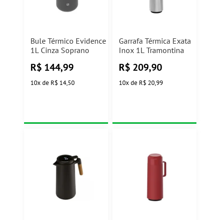
Bule Térmico Evidence
Garrafa Térmica Exata
1L Cinza Soprano
Inox 1L Tramontina
R$
144,99
R$
209,90
10
x
de
R$ 14,50
10
x
de
R$ 20,99