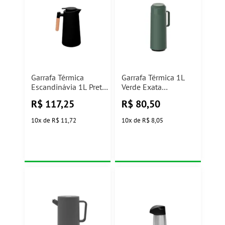
Garrafa Térmica
Garrafa Térmica 1L
Escandinávia 1L Preta
Verde Exata
Lyor
Tramontina
R$
117,25
R$
80,50
10
x
de
R$ 11,72
10
x
de
R$ 8,05