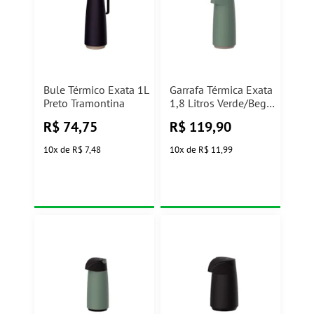
Bule Térmico Exata 1L
Garrafa Térmica Exata
Preto Tramontina
1,8 Litros Verde/Bege
Tramontina
R$
74,75
R$
119,90
10
x
de
R$ 7,48
10
x
de
R$ 11,99