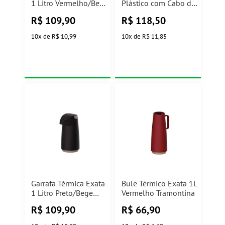
1 Litro Vermelho/Bege
Plástico com Cabo de
Tramontina
Madeira Escandinávia
R$
109,90
R$
118,50
Branca 1L Lyor
10
x
de
R$ 10,99
10
x
de
R$ 11,85
Garrafa Térmica Exata
Bule Térmico Exata 1L
1 Litro Preto/Bege
Vermelho Tramontina
Tramontina
R$
109,90
R$
66,90