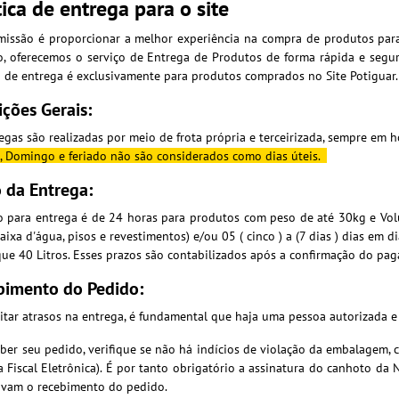
tica de entrega para o site
issão é proporcionar a melhor experiência na compra de produtos para o
o, oferecemos o serviço de Entrega de Produtos de forma rápida e segura
a de entrega é exclusivamente para produtos comprados no Site Potiguar.
ções Gerais:
egas são realizadas por meio de frota própria e terceirizada, sempre em h
, Domingo e feriado não são considerados como dias úteis.
 da Entrega:
o para entrega é de 24 horas para produtos com peso de até 30kg e Volu
ixa d'água, pisos e revestimentos
) e/ou 05 ( cinco ) a (7 dias ) dias e
ue 40 Litros. Esses prazos são contabilizados após a confirmação do p
bimento do Pedido:
itar atrasos na entrega, é fundamental que haja uma pessoa autorizada e
ber seu pedido, verifique se não há indícios de violação da embalagem,
 Fiscal Eletrônica). É por tanto obrigatório a assinatura do canhoto da
vam o recebimento do pedido.