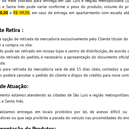
r do frete cobrado para entrega em São Luís e Região Metropolitana (S
l e Santa Inês pode variar conforme o peso do produto, volume do pro
0,00
a
R$ 49,90
,
em caso de entrega em apartarmento com escada até 
te Retira :
 opção de retirada da mercadoria exclusivamente pelo Cliente titular d
ar a compra no site.
o pode ser retirado em nossas lojas e centro de distribuição, de acordo 
da retirada do pedido, é necessário a apresentação do documento oficia
ada.
o para retirada da mercadoria será de até 15 dias úteis, contados a pa
r poderá cancelar o pedido do cliente e dispor do crédito para nova com
de Atuação:
ento estamos atendendo as cidades de São Luís e região metropolitana 
 e Santa Inês.
alizamos entregas em locais proibidos por lei, de acesso difícil ou
dores ou que seja proibida a parada do veículo nas proximidades do en
mentação de Produtos: