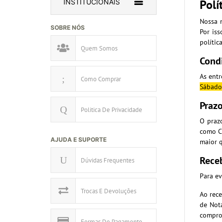
Polí
INSTITUCIONAIS
Nossa m
SOBRE NÓS
Por iss
polític
Quem Somos
Condi
As entr
Como Comprar
Sábado
Prazo
Politica De Privacidade
O praz
como Ca
AJUDA E SUPORTE
maior q
Rece
Dúvidas Frequentes
Para ev
Trocas E Devoluções
Ao rece
de Nota
compro
Formas De Pagamento