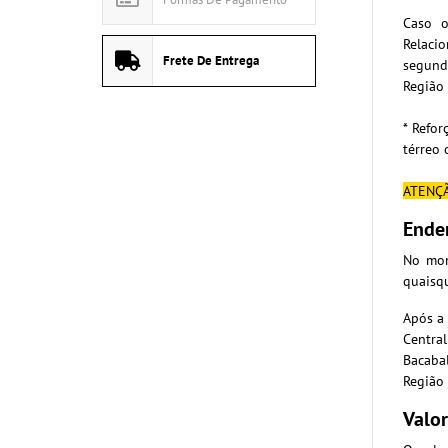
Caso o
Relaci
Frete De Entrega
segund
Região
* Refo
térreo 
ATENÇ
Ende
No mom
quaisq
Após a 
Centra
Bacaba
Região
Valor