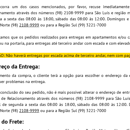
corra um dos casos mencionados, por favor, recuse imediatamen
onamento através dos números (98) 2108-9999 para São Luís e região m
a a sexta das 08:00 às 18:00, sábado das 08:00 às 12:00. Domingos 
 Norte
(98)
2108-9999
ou para a
Região Sul
(99) 3221-7000
rçamos que os pedidos realizados para entregas em apartamentos e/ou 
ou na portaria, para entregas até terceiro andar com escada e com elevad
ÃO:
Não haverá entregas por escada acima de terceiro andar, nem com pa
reço da Entrega:
ento da compra, o cliente terá a opção para escolher o endereço da e
uer problemas na entrega.
conclusão do seu pedido, não é mais possível alterar o endereço de ent
l de Relacionamento através dos números (98) 2108-9999 para São Luís
l de segunda a sexta das 08:00 às 18:00, sábado das 08:00 às 12:0
 Norte
(98)
2108-9999
ou para a
Região Sul
(99) 3221-7000
 do Frete: