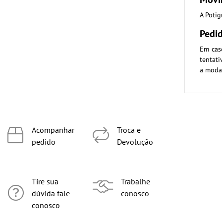
A Poti
Pedi
Em cas
tentat
a moda
Acompanhar
Troca e
pedido
Devolução
Tire sua
Trabalhe
dúvida fale
conosco
conosco