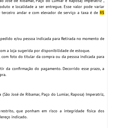
ão José de Ribamar, Paço do Lumiar e Raposa) Imperatriz ,
duto e localidade a ser entregue. Esse valor pode variar
terceiro andar e com elevador de serviço a taxa é de
R$
o pedido e/ou pessoa indicada para Retirada no momento de
com a loja sugerida por disponibilidade de estoque.
l com foto do titular da compra ou da pessoa indicada para
rtir da confirmação do pagamento. Decorrido esse prazo, a
pra.
(São José de Ribamar, Paço do Lumiar, Raposa) Imperatriz,
 restrito, que ponham em risco a integridade física dos
dereço indicado.