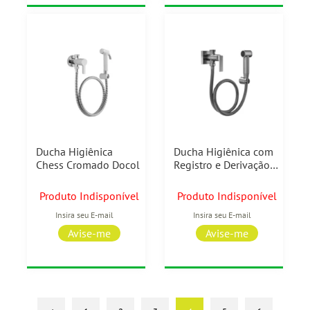
Ducha Higiênica
Ducha Higiênica com
Chess Cromado Docol
Registro e Derivação
Stillo Grafite
Escovado Docol
Produto Indisponível
Produto Indisponível