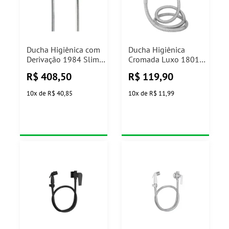
Ducha Higiênica com
Ducha Higiênica
Derivação 1984 Slim
Cromada Luxo 1801
Perflex
C30 1/4 de Volta Jed
R$
408,50
R$
119,90
Metais
10
x
de
R$ 40,85
10
x
de
R$ 11,99