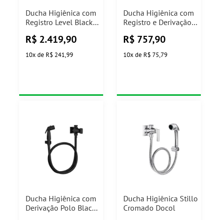
Ducha Higiênica com
Ducha Higiênica com
Registro Level Black
Registro e Derivação
Noir
Flex Plus -
R$
2.419,90
R$
757,90
1984.BL26.ACT.NO
1984.C21.ACT - Deca
Deca
10
x
de
R$ 241,99
10
x
de
R$ 75,79
Ducha Higiênica com
Ducha Higiênica Stillo
Derivação Polo Black
Cromado Docol
Noir Deca