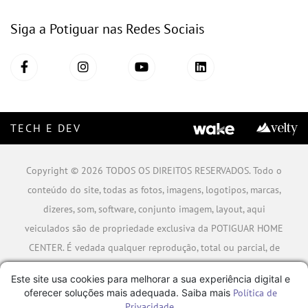
Siga a Potiguar nas Redes Sociais
TECH E DEV
Copyright © 2026 TODOS OS DIREITOS RESERVADOS. Todo o
conteúdo do site, todas as fotos, imagens, logotipos, marcas,
dizeres, som, software, conjunto imagem, layout, aqui
veiculados são de propriedade exclusiva da POTIGUAR HOME
CENTER. É vedada qualquer reprodução, total ou parcial, de
qualquer elemento de identidade, sem expressa autorização.
Este site usa cookies para melhorar a sua experiência digital e
A violação de qualquer direito mencionado implicará na
oferecer soluções mais adequada. Saiba mais
Política de
responsabilização cível e criminal nos termos da Lei.
Privacidade
.