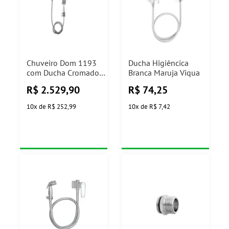
Chuveiro Dom 1193
Ducha Higiêncica
com Ducha Cromado
Branca Maruja Viqua
Perflex
R$
2.529,90
R$
74,25
10
x
de
R$ 252,99
10
x
de
R$ 7,42