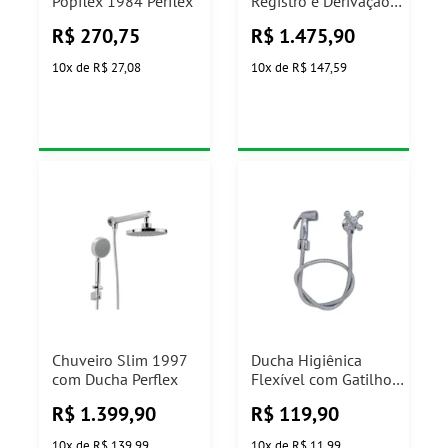
Popflex 1984 Perflex
Registro e Derivação
Izy Cromada 1984.C37
R$
270,75
R$
1.475,90
Deca
10
x
de
R$ 27,08
10
x
de
R$ 147,59
Chuveiro Slim 1997
Ducha Higiênica
com Ducha Perflex
Flexível com Gatilho
1801 C33 1/4 de
R$
1.399,90
R$
119,90
Volta Jed Metais
10
x
de
R$ 139,99
10
x
de
R$ 11,99