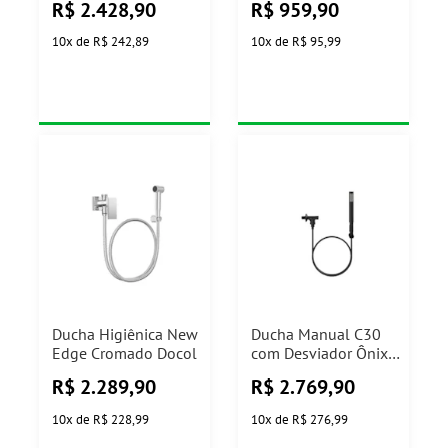
R$
2.428,90
R$
959,90
10
x
de
R$ 242,89
10
x
de
R$ 95,99
Ducha Higiênica New
Ducha Manual C30
Edge Cromado Docol
com Desviador Ônix
Docol
R$
2.289,90
R$
2.769,90
10
x
de
R$ 228,99
10
x
de
R$ 276,99