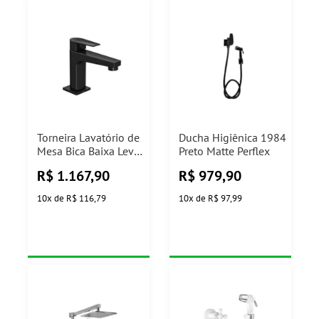
Torneira Lavatório de
Ducha Higiênica 1984
Mesa Bica Baixa Level
Preto Matte Perflex
Black Noir Deca
R$
1.167,90
R$
979,90
10
x
de
R$ 116,79
10
x
de
R$ 97,99