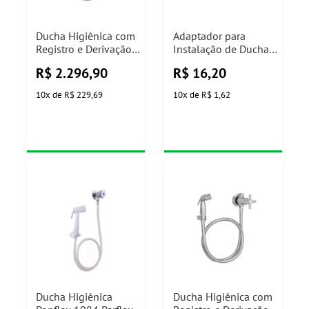
Ducha Higiênica com
Adaptador para
Registro e Derivação
Instalação de Ducha
Level Cromado Deca
Higiênica Cromada
R$
2.296,90
R$
16,20
Blukit
10
x
de
R$ 229,69
10
x
de
R$ 1,62
Ducha Higiênica
Ducha Higiênica com