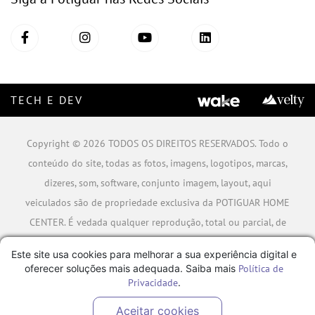
TECH E DEV
Copyright © 2026 TODOS OS DIREITOS RESERVADOS. Todo o
conteúdo do site, todas as fotos, imagens, logotipos, marcas,
dizeres, som, software, conjunto imagem, layout, aqui
veiculados são de propriedade exclusiva da POTIGUAR HOME
CENTER. É vedada qualquer reprodução, total ou parcial, de
qualquer elemento de identidade, sem expressa autorização.
Este site usa cookies para melhorar a sua experiência digital e
A violação de qualquer direito mencionado implicará na
oferecer soluções mais adequada. Saiba mais
Política de
responsabilização cível e criminal nos termos da Lei.
Privacidade
.
POTIGUAR MATERIAIS DE CONSTRUÇÃO SA - CNPJ:
Aceitar cookies