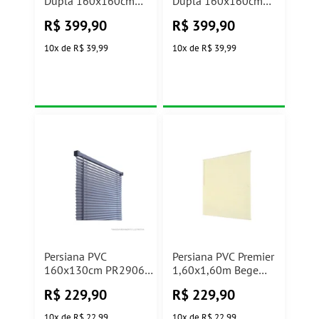
Dupla 160x160cm
Dupla 160x160cm
Caramelo Conthey
Branca Conthey
R$
399,90
R$
399,90
10
x
de
R$ 39,99
10
x
de
R$ 39,99
Persiana PVC
Persiana PVC Premier
160x130cm PR2906-
1,60x1,60m Bege
5 Cinza Atlas
Evolux
R$
229,90
R$
229,90
10
x
de
R$ 22,99
10
x
de
R$ 22,99