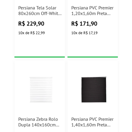
Persiana Tela Solar
Persiana PVC Premier
80x260cm Off-White
1,20x1,60m Preta
Atlas
Conthey
R$
229,90
R$
171,90
10
x
de
R$ 22,99
10
x
de
R$ 17,19
Persiana Zebra Rolo
Persiana PVC Premier
Dupla 140x160cm
1,40x1,60m Preta
Branca Conthey
Evolux