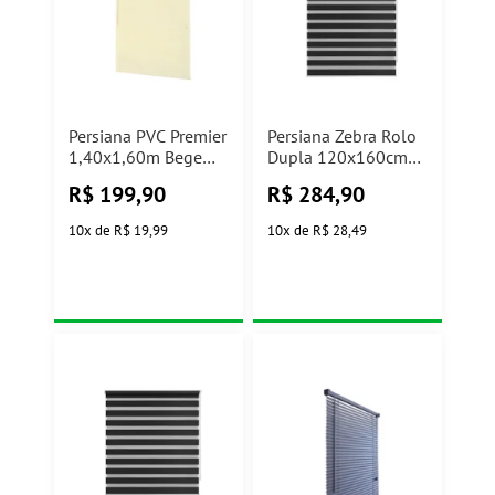
Persiana PVC Premier
Persiana Zebra Rolo
1,40x1,60m Bege
Dupla 120x160cm
Evolux
Preta Conthey
R$
199,90
R$
284,90
10
x
de
R$ 19,99
10
x
de
R$ 28,49