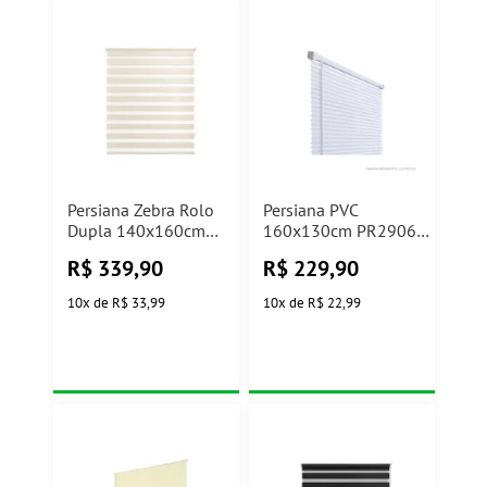
Persiana Zebra Rolo
Persiana PVC
Dupla 140x160cm
160x130cm PR2906-
Bege Linho Evolux
2 Branco Atlas
R$
339,90
R$
229,90
10
x
de
R$ 33,99
10
x
de
R$ 22,99