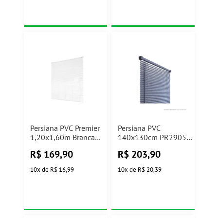
Persiana PVC Premier
Persiana PVC
1,20x1,60m Branca
140x130cm PR2905-
Evolux
5 Cinza Atlas
R$
169,90
R$
203,90
10
x
de
R$ 16,99
10
x
de
R$ 20,39