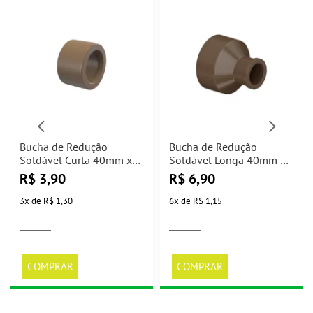
Bucha de Redução
Bucha de Redução
Soldável Curta 40mm x
Soldável Longa 40mm x
32mm Tigre
25mm Tigre
R$
3,90
R$
6,90
3
x
de
R$ 1,30
6
x
de
R$ 1,15
COMPRAR
COMPRAR