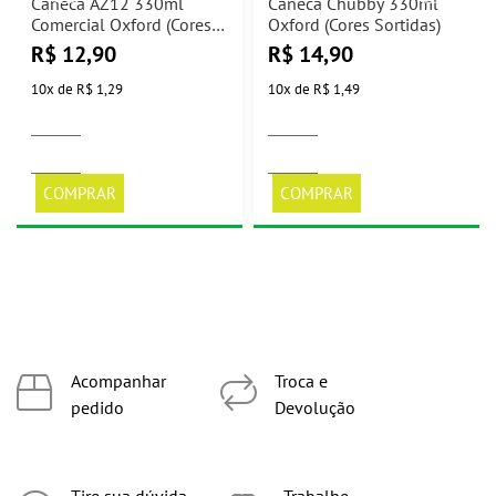
Caneca AZ12 330ml
Caneca Chubby 330ml
Comercial Oxford (Cores
Oxford (Cores Sortidas)
Sortidas)
R$
12,90
R$
14,90
10
x
de
R$ 1,29
10
x
de
R$ 1,49
COMPRAR
COMPRAR
Acompanhar
Troca e
pedido
Devolução