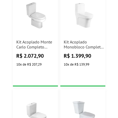
Kit Acoplado Monte
Kit Acoplado
Carlo Completo
Monobloco Completo
Branco KP.808.17
Branco Casa Ok
R$
2.072,90
R$
1.399,90
Deca
10
x
de
R$ 207,29
10
x
de
R$ 139,99