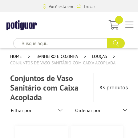
Você está em
Trocar
HOME
BANHEIRO E COZINHA
LOUÇAS
CONJUNTOS DE VASO SANITÁRIO COM CAIXA ACOPLADA
Conjuntos de Vaso
Sanitário com Caixa
83
produtos
Acoplada
Filtrar por
Ordenar por