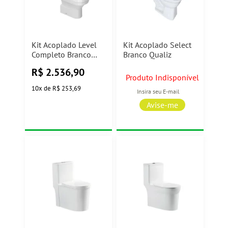
Kit Acoplado Level
Kit Acoplado Select
Completo Branco
Branco Qualiz
KP.480.17 Deca
R$
2.536,90
Produto Indisponível
10
x
de
R$ 253,69