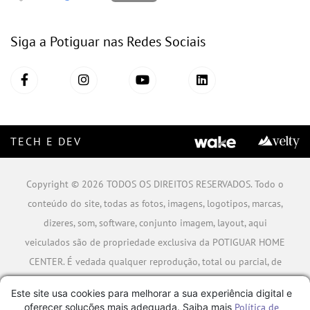
Siga a Potiguar nas Redes Sociais
TECH E DEV
Copyright © 2026 TODOS OS DIREITOS RESERVADOS. Todo o
conteúdo do site, todas as fotos, imagens, logotipos, marcas,
dizeres, som, software, conjunto imagem, layout, aqui
veiculados são de propriedade exclusiva da POTIGUAR HOME
CENTER. É vedada qualquer reprodução, total ou parcial, de
qualquer elemento de identidade, sem expressa autorização.
Este site usa cookies para melhorar a sua experiência digital e
A violação de qualquer direito mencionado implicará na
oferecer soluções mais adequada. Saiba mais
Política de