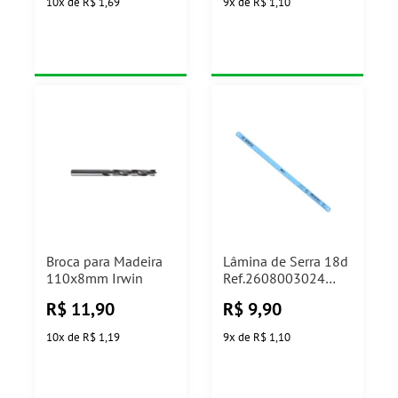
10
x
de
R$ 1,69
9
x
de
R$ 1,10
Broca para Madeira
Lâmina de Serra 18d
110x8mm Irwin
Ref.2608003024
Bosch
R$
11,90
R$
9,90
10
x
de
R$ 1,19
9
x
de
R$ 1,10