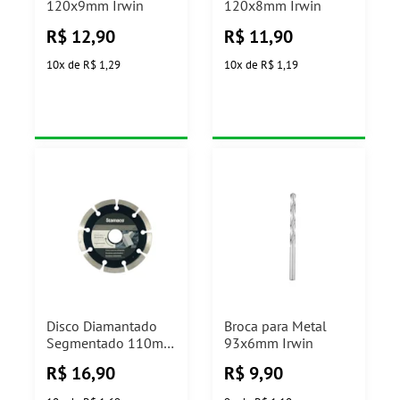
120x9mm Irwin
120x8mm Irwin
R$
12,90
R$
11,90
10
x
de
R$ 1,29
10
x
de
R$ 1,19
Disco Diamantado
Broca para Metal
Segmentado 110mm
93x6mm Irwin
Stamaco
R$
16,90
R$
9,90