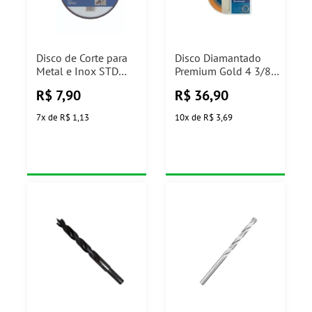
Disco de Corte para
Disco Diamantado
Metal e Inox STD
Premium Gold 4 3/8"
180x1,6mm Bosch
para Porcelanato
R$
7,90
R$
36,90
Stamaco
7
x
de
R$ 1,13
10
x
de
R$ 3,69