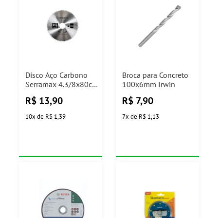
Disco Aço Carbono
Broca para Concreto
Serramax 4.3/8x80cm
100x6mm Irwin
Stamaco
R$
13,90
R$
7,90
10
x
de
R$ 1,39
7
x
de
R$ 1,13