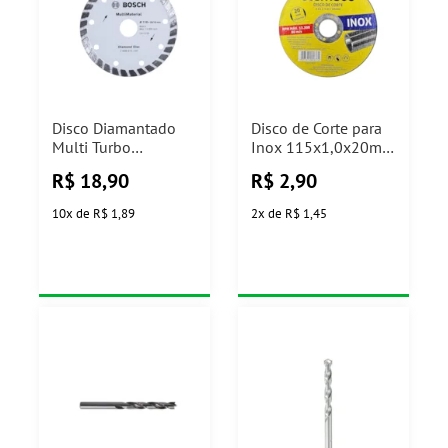
Disco Diamantado
Disco de Corte para
Multi Turbo
Inox 115x1,0x20mm
110x20/16x8mm
Stamaco
R$
18,90
R$
2,90
Bosch
10
x
de
R$ 1,89
2
x
de
R$ 1,45