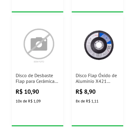
Disco de Desbaste
Disco Flap Óxido de
Flap para Cerâmica
Alumínio X421
4.1/2" Grão 40
Ø115mm G80 Bosch
R$
10,90
R$
8,90
115mm Cortag
10
x
de
R$ 1,09
8
x
de
R$ 1,11