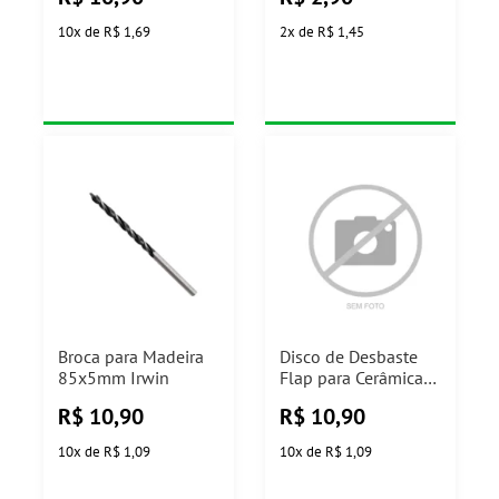
10
x
de
R$ 1,69
2
x
de
R$ 1,45
Broca para Madeira
Disco de Desbaste
85x5mm Irwin
Flap para Cerâmica
4.1/2" Grão 120
R$
10,90
R$
10,90
115mm Cortag
10
x
de
R$ 1,09
10
x
de
R$ 1,09