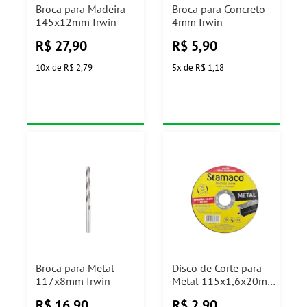
Broca para Madeira
Broca para Concreto
145x12mm Irwin
4mm Irwin
R$
27,90
R$
5,90
10
x
de
R$ 2,79
5
x
de
R$ 1,18
Broca para Metal
Disco de Corte para
117x8mm Irwin
Metal 115x1,6x20mm
Stamaco
R$
16,90
R$
2,90