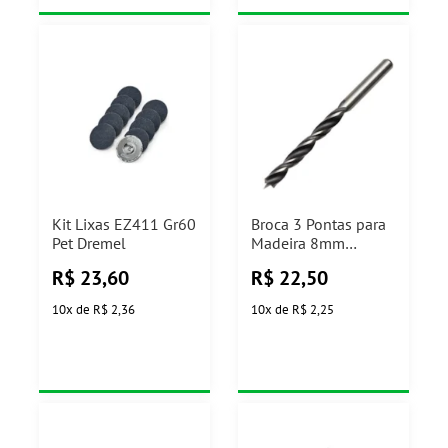
Kit Lixas EZ411 Gr60
Broca 3 Pontas para
Pet Dremel
Madeira 8mm
Ref.2608596305
R$
23,60
R$
22,50
Bosch
10
x
de
R$ 2,36
10
x
de
R$ 2,25