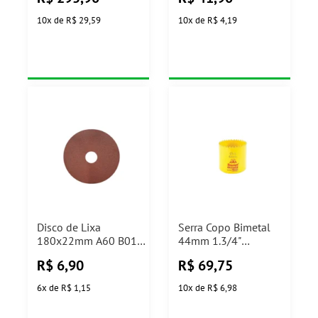
10
x
de
R$ 29,59
10
x
de
R$ 4,19
Disco de Lixa
Serra Copo Bimetal
180x22mm A60 B01
44mm 1.3/4"
25 Tyrolit
Ref.SH0134G Starret
R$
6,90
R$
69,75
6
x
de
R$ 1,15
10
x
de
R$ 6,98