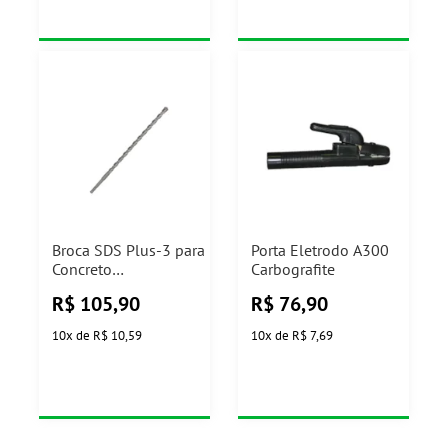
Broca SDS Plus-3 para
Porta Eletrodo A300
Concreto
Carbografite
14x300x360mm
R$
105,90
R$
76,90
Bosch
10
x
de
R$ 10,59
10
x
de
R$ 7,69