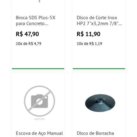
Broca SDS Plus-5X
Disco de Corte Inox
para Concreto
HP2 7"x3,2mm 7/8"
Ø8x200x260mm
Dewalt
R$
47,90
R$
11,90
Bosch
10
x
de
R$ 4,79
10
x
de
R$ 1,19
Escova de Aço Manual
Disco de Borracha