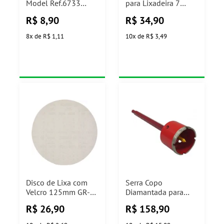
Model Ref.6733
para Lixadeira 7
Inebras
Polegadas
R$
8,90
R$
34,90
Carbografite
8
x
de
R$ 1,11
10
x
de
R$ 3,49
Disco de Lixa com
Serra Copo
Velcro 125mm GR-
Diamantada para
400 Bosch
Alvenaria 75mm Ref
R$
26,90
R$
158,90
61426 Cortag