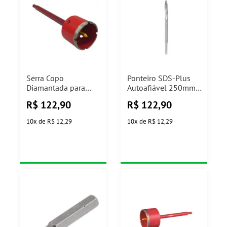
Serra Copo
Ponteiro SDS-Plus
Diamantada para
Autoafiável 250mm
Alvenaria 55mm Ref
Bosch
R$
122,90
R$
122,90
61422 Cortag
10
x
de
R$ 12,29
10
x
de
R$ 12,29