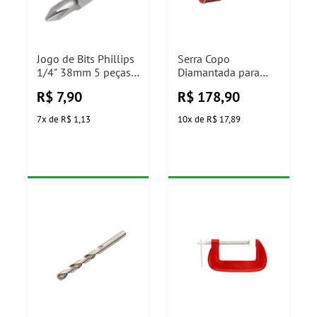
Jogo de Bits Phillips
Serra Copo
1/4" 38mm 5 peças
Diamantada para
Vonder
Alvenaria 85mm Ref
R$
7,90
R$
178,90
61428 Cortag
7
x
de
R$ 1,13
10
x
de
R$ 17,89