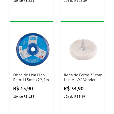
10
x
de
R$ 2,69
10
x
de
R$ 15,89
Disco de Lixa Flap
Roda de Feltro 3" com
Reto 115mmx22,2mm
Haste 1/4" Vonder
Grão 60 Tyrolit
R$
15,90
R$
34,90
10
x
de
R$ 1,59
10
x
de
R$ 3,49