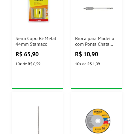
Serra Copo Bi-Metal
Broca para Madeira
44mm Stamaco
com Ponta Chata
9/16" 150mm
R$
65,90
R$
10,90
Tramontina
10
x
de
R$ 6,59
10
x
de
R$ 1,09