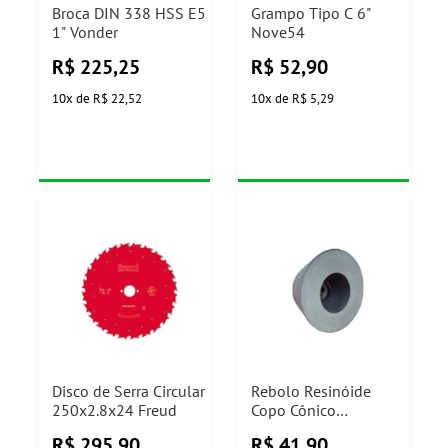
Broca DIN 338 HSS E5
Grampo Tipo C 6"
1" Vonder
Nove54
R$
225,25
R$
52,90
10
x
de
R$ 22,52
10
x
de
R$ 5,29
Disco de Serra Circular
Rebolo Resinóide
250x2.8x24 Freud
Copo Cônico
101,6x50,8xM14
R$
295,90
R$
41,90
Itambe