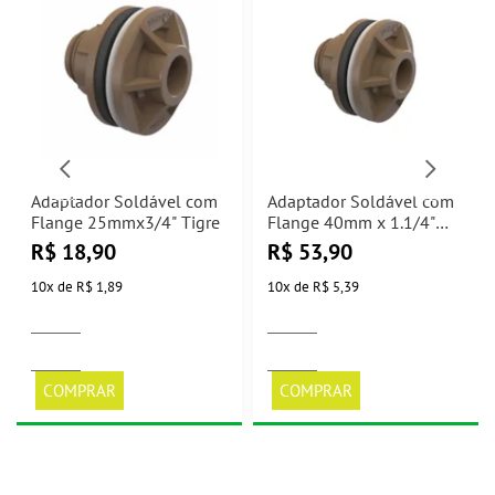
Adaptador Soldável com
Adaptador Soldável com
Flange 25mmx3/4" Tigre
Flange 40mm x 1.1/4"
Tigre
R$
18,90
R$
53,90
10
x
de
R$ 1,89
10
x
de
R$ 5,39
COMPRAR
COMPRAR