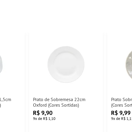
21,5cm
Prato de Sobremesa 22cm
Prato Sob
)
Oxford (Cores Sortidas)
(Cores Sor
R$
9,90
R$
9,99
9
x
de
R$ 1,10
9
x
de
R$ 1,1