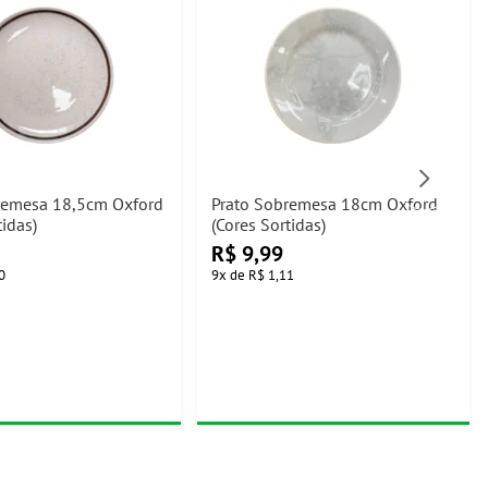
remesa 18,5cm Oxford
Prato Sobremesa 18cm Oxford
tidas)
(Cores Sortidas)
R$
9,99
0
9
x
de
R$ 1,11