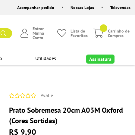
Acompanhar pedido
Nossas Lojas
Televendas
Entrar
Lista de
Carrinho de
Minha
Favoritos
Compras
Conta
o
Utilidades
Assinatura
Avalie
Prato Sobremesa 20cm A03M Oxford
(Cores Sortidas)
R$ 9,90