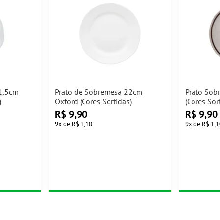
21,5cm
Prato de Sobremesa 22cm
Prato Sob
)
Oxford (Cores Sortidas)
(Cores Sor
R$
9,90
R$
9,90
9
x
de
R$ 1,10
9
x
de
R$ 1,1