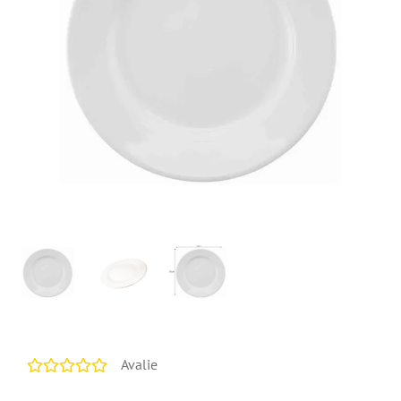
Avalie