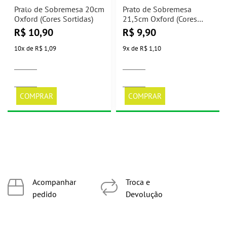
Prato de Sobremesa 20cm
Prato de Sobremesa
Oxford (Cores Sortidas)
21,5cm Oxford (Cores
Sortidas)
R$
10,90
R$
9,90
10
x
de
R$ 1,09
9
x
de
R$ 1,10
COMPRAR
COMPRAR
Acompanhar
Troca e
pedido
Devolução